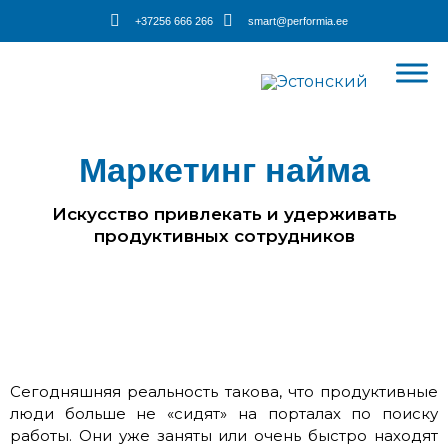
Перейти
+37256 666 266
smart@performia.ee
к
содержимому
Маркетинг найма
Искусство привлекать и удерживать
продуктивных сотрудников
Сегодняшняя реальность такова,
что продуктивные
люди больше не «сидят» на порталах по поиску
работы. Они уже заняты или очень быстро находят