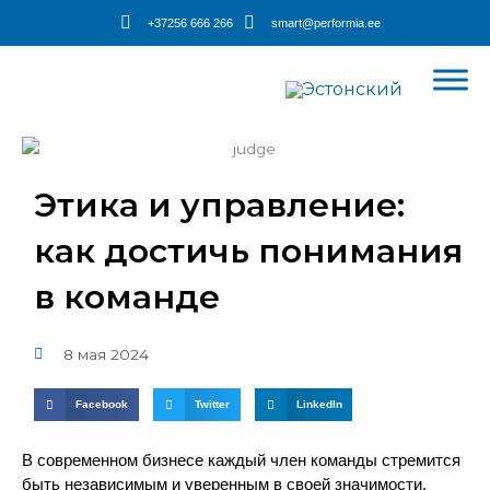
Перейти
+37256 666 266
smart@performia.ee
к
содержимому
Этика и управление:
как достичь понимания
в команде
8 мая 2024
Facebook
Twitter
LinkedIn
В современном бизнесе каждый член команды стремится
быть независимым и уверенным в своей значимости.