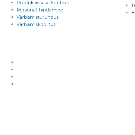
Produktiivsuse kontroll
Te
Personali hindamine
B
Värbamisturundus
Värbamiskoolitus