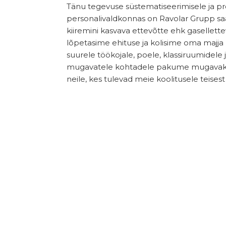
Tänu tegevuse süstematiseerimisele ja pr
personalivaldkonnas on Ravolar Grupp sa
kiiremini kasvava ettevõtte ehk gasellettevõt
lõpetasime ehituse ja kolisime oma majja
suurele töökojale, poele, klassiruumidele
mugavatele kohtadele pakume mugavaks 
neile, kes tulevad meie koolitusele teisest li