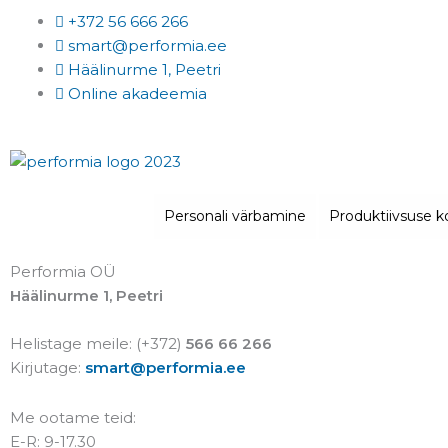
Skip
+372 56 666 266
to
smart@performia.ee
content
Häälinurme 1, Peetri
Online akadeemia
Personali värbamine
Produktiivsuse ko
Performia OÜ
Häälinurme 1, Peetri
Helistage meile: (+372)
566 66 266
Kirjutage:
smart@performia.ee
Me ootame teid:
E-R: 9-17.30