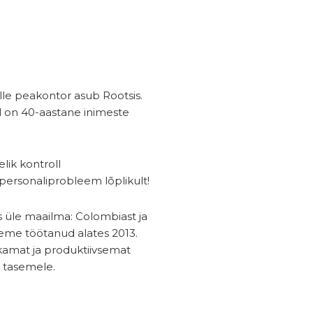
lle peakontor asub Rootsis.
l on 40-aastane inimeste
elik kontroll
personaliprobleem lõplikult!
s üle maailma: Colombiast ja
oleme töötanud alates 2013.
ukamat ja produktiivsemat
 tasemele.