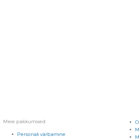
Meie pakkumised
O
M
Personali värbamine
M