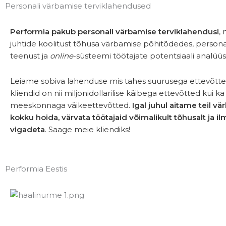
Personali värbamise terviklahendused
Performia pakub personali värbamise terviklahendusi
,
juhtide koolitust tõhusa värbamise põhitõdedes, personal
teenust ja
online
-süsteemi töötajate potentsiaali analüüs
Leiame sobiva lahenduse mis tahes suurusega ettevõttel
kliendid on nii miljonidollarilise käibega ettevõtted kui ka
meeskonnaga väikeettevõtted.
Igal juhul aitame teil v
kokku hoida, värvata töötajaid võimalikult tõhusalt ja ilma
vigadeta
. Saage meie kliendiks!
Performia Eestis