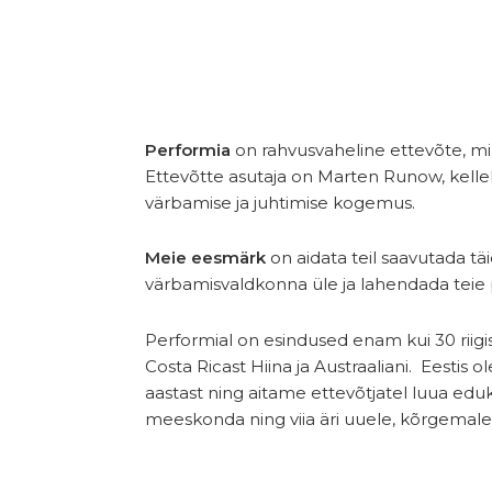
Performia
on rahvusvaheline ettevõte, mi
Ettevõtte asutaja on Marten Runow, kelle
värbamise ja juhtimise kogemus.
Meie eesmärk
on aidata teil saavutada täi
värbamisvaldkonna üle ja lahendada teie 
Performial on esindused enam kui 30 riigi
Costa Ricast Hiina ja Austraaliani. Eestis 
aastast ning aitame ettevõtjatel luua ed
meeskonda ning viia äri uuele, kõrgemale