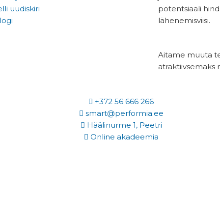
lli uudiskiri
potentsiaali hin
logi
lähenemisviisi.
Aitame muuta te
atraktiivsemaks ni
+372 56 666 266
smart@performia.ee
Häälinurme 1, Peetri
Online akadeemia