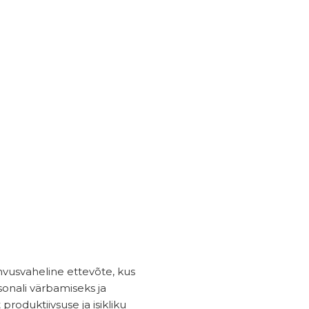
vusvaheline ettevõte, kus
onali värbamiseks ja
t produktiivsuse ja isikliku