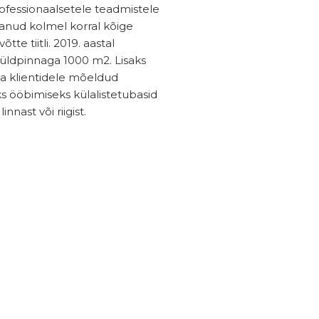
ofessionaalsetele teadmistele
anud kolmel korral kõige
te tiitli. 2019. aastal
 üldpinnaga 1000 m2. Lisaks
 ja klientidele mõeldud
ööbimiseks külalistetubasid
nnast või riigist.