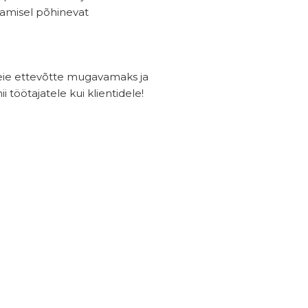
damisel põhinevat
ie ettevõtte mugavamaks ja
i töötajatele kui klientidele!