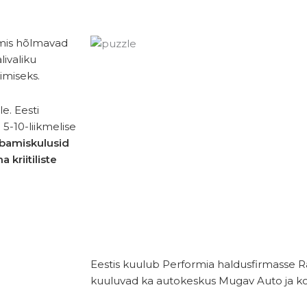
 mis hõlmavad
ivaliku
imiseks.
e. Eesti
 5-10-liikmelise
ärbamiskulusid
 kriitiliste
Eestis kuulub Performia haldusfirmasse R
kuuluvad ka autokeskus Mugav Auto ja ko